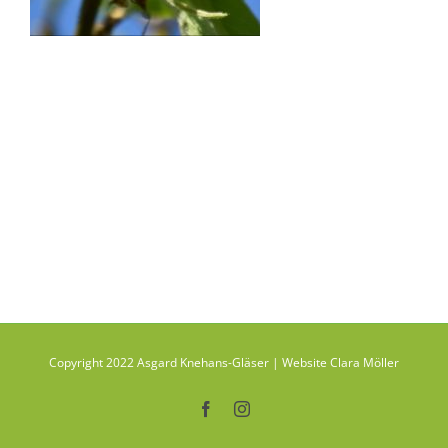
Copyright 2022 Asgard Knehans-Gläser | Website Clara Möller
Facebook
Instagram