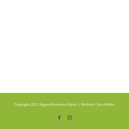
Copyright 2022 Asgard Knehans-Gläser | Website Clara Möller
Facebook
Instagram