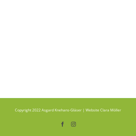
Copyright 2022 Asgard Knehans-Gläser | Website Clara Möller
Facebook
Instagram