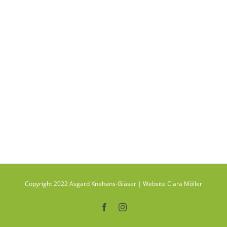
Copyright 2022 Asgard Knehans-Gläser | Website Clara Möller
Facebook
Instagram