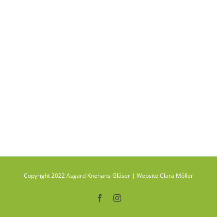
Copyright 2022 Asgard Knehans-Gläser | Website Clara Möller
Facebook
Instagram